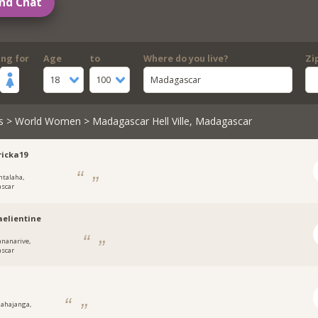
nd Chat
ing for
Age
to
Where do you live?
Zi
18
100
Madagascar
s
>
World Women
> Madagascar Hell Ville, Madagascar
icka19
ntalaha,
scar
aelientine
ananarive,
scar
ahajanga,