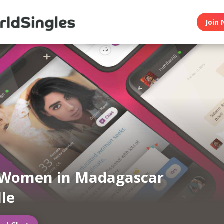
Join 
 Women in Madagascar
lle