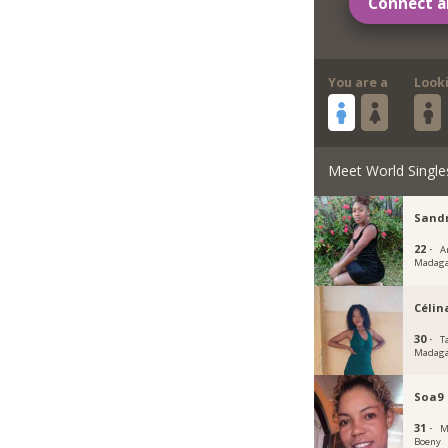
Connect a
You are a
Look
Meet World Single
Sandr
22 ·
A
Madaga
Célin
30 ·
T
Madaga
Soa9
31 ·
M
Boeny