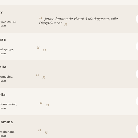
ay
Jeune femme de vivent à Madagascar, ville
iego-suarez,
Diego-Suarez
scar
naa
ahajanga,
scar
elia
oamasina,
scar
ylla
ntananarivo,
scar
ahmina
ntsiranana,
scar