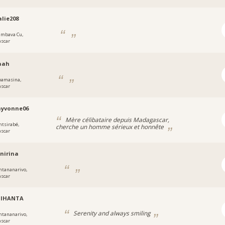
lie208
ambava Cu,
scar
aah
oamasina,
scar
ayvonne06
Mère célibataire depuis Madagascar,
ntsirabé,
cherche un homme sérieux et honnête
scar
nirina
ntananarivo,
scar
IHANTA
Serenity and always smiling
ntananarivo,
scar