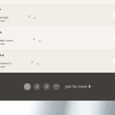
a
ajunga,
scar
ah
iego-suarez,
scar
tha
ambava Cu,
scar
1
2
3
Join for more