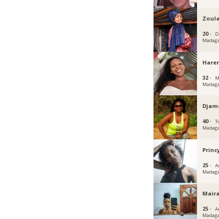
Zoul
20 ·
D
Madaga
Hare
32 ·
M
Madaga
Djam
40 ·
T
Madaga
Princ
25 ·
A
Madaga
Mair
25 ·
A
Madaga