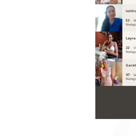
lutiti
52 ·
M
Madaga
Layr
22 ·
D
Madaga
Gare
47 ·
S
Madaga