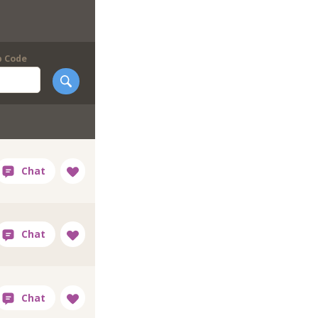
p Code