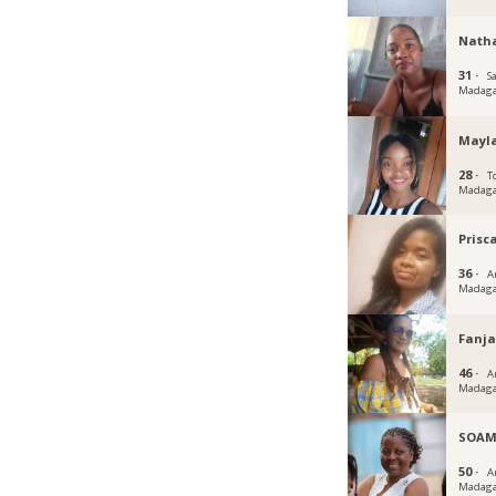
Natha
31 ·
S
Madaga
Mayl
28 ·
T
Madaga
Prisc
36 ·
A
Madaga
Fanja
46 ·
A
Madaga
SOAM
50 ·
A
Madaga