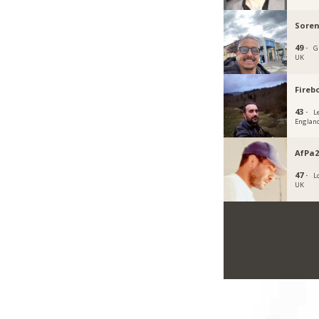
Soren
49 ·
G
UK
Fireb
43 ·
L
Englan
AfPa2
47 ·
L
UK