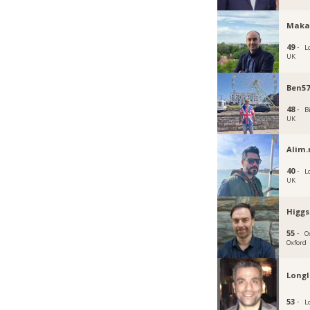
Maka
49 ·
L
UK
Ben57
48 ·
B
UK
Alim
40 ·
L
UK
Higgs
55 ·
O
Oxford
Longl
53 ·
L