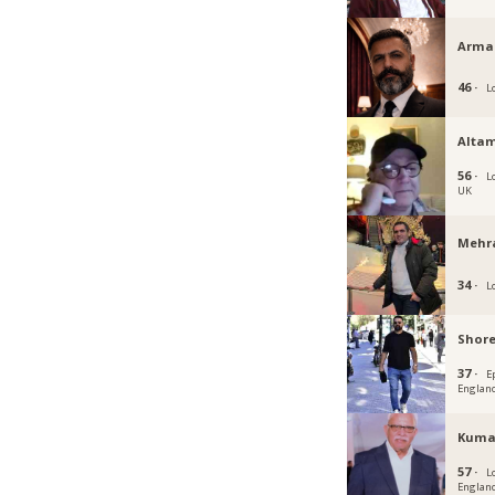
Arma
46 ·
L
Altam
56 ·
L
UK
Mehr
34 ·
L
Shor
37 ·
E
Englan
Kuma
57 ·
L
Englan