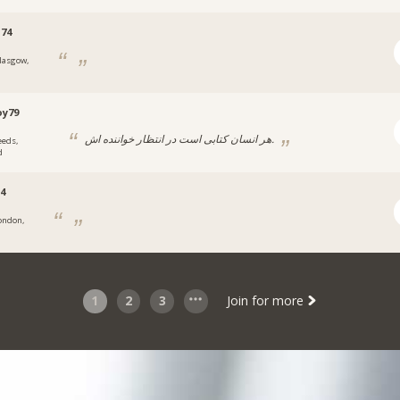
74
lasgow,
oy79
هر انسان کتابی است در انتظار خواننده اش.
eeds,
d
4
ondon,
1
2
3
Join for more