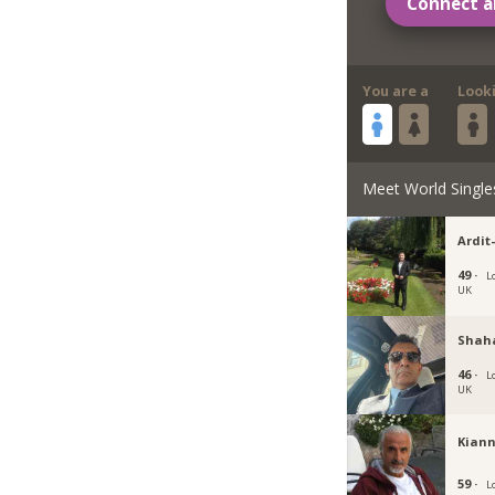
Connect a
You are a
Look
Meet World Single
Ardit
49 ·
L
UK
Shah
46 ·
L
UK
Kiann
59 ·
L