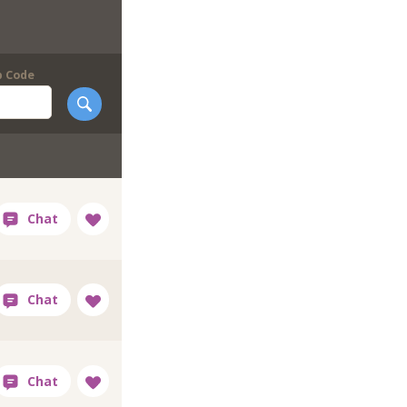
p Code