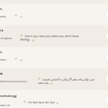
n..
ondon,
14
Don't say i love you when you don't have
irmingham,
feeling..
.m
ondon,
45
نمی توانم‌ پیام‌ بدهم اگر‌مایل به آشنایی هستید
xfordshire County Council,
پیام بدهید
ivethekingg
I'm Not here for Sex
ondon, UK