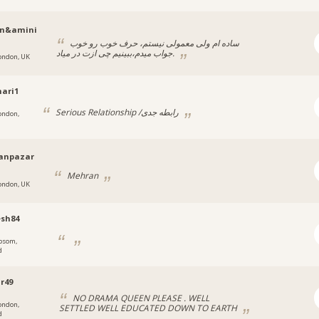
n&amini
ساده‌ ام ولی معمولی نیستم، حرف خوب رو خوب
جواب میدم،ببینیم چی ازت در میاد.
ondon, UK
ari1
Serious Relationship /رابطه جدی
ondon,
anpazar
Mehran
ondon, UK
esh84
psom,
d
r49
NO DRAMA QUEEN PLEASE . WELL
ondon,
SETTLED WELL EDUCATED DOWN TO EARTH
d