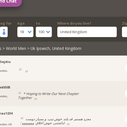
nd Chat
ing for
Age
to
Where do you live?
Zi
18
100
United Kingdom
s
>
World Men
> Uk Ipswich, United Kingdom
-Sejdiu
ondon,
ab5505
* Hoping to Write Our Next Chapter
ondon,
Together
iaz1234
مجرد هستم. قد بلند. خوش تیپ. و بسیار دوست
داشتنی. خوش اخلاق. ووووووو ؛)
ondon, UK