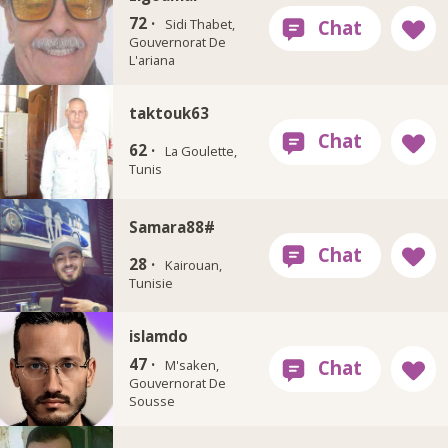
72 ·
Sidi Thabet,
Gouvernorat De
L'ariana
taktouk63
62 ·
La Goulette,
Tunis
Samara88#
28 ·
Kairouan,
Tunisie
islamdo
47 ·
M'saken,
Gouvernorat De
Sousse