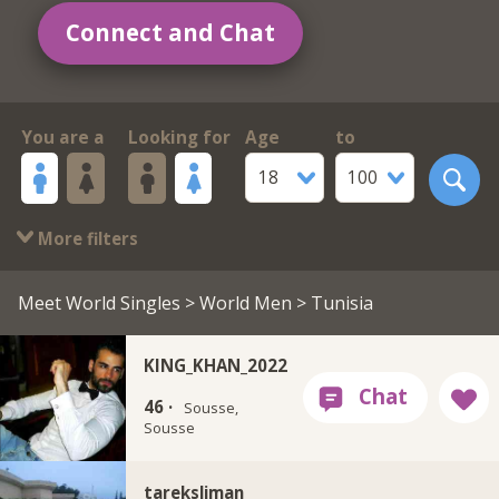
Connect and Chat
You are a
Looking for
Age
to
18
100
More filters
Meet World Singles
>
World Men
> Tunisia
KING_KHAN_2022
46 ·
Sousse,
Sousse
tareksliman