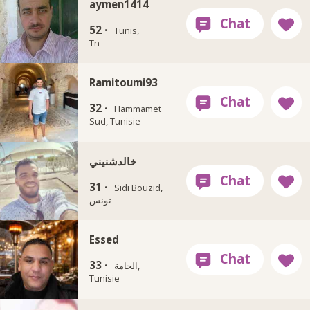
aymen1414
52 ·
Tunis,
Tn
Ramitoumi93
32 ·
Hammamet
Sud, Tunisie
خالدشنيني
31 ·
Sidi Bouzid,
Essed
33 ·
الحامة,
Tunisie