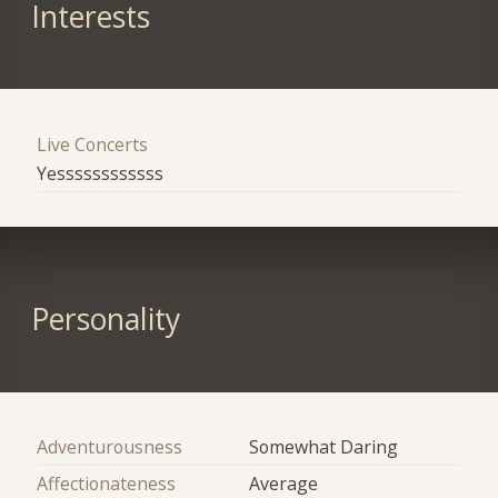
Interests
Live Concerts
Yessssssssssss
Personality
Adventurousness
Somewhat Daring
Affectionateness
Average