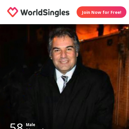
Join Now for Free!
58
Male