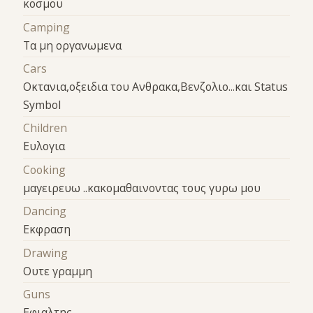
κοσμου
Camping
Τα μη οργανωμενα
Cars
Οκτανια,οξειδια του Ανθρακα,Βενζολιο...και Status
Symbol
Children
Eυλογια
Cooking
μαγειρευω ..κακομαθαινοντας τους γυρω μου
Dancing
Εκφραση
Drawing
Ουτε γραμμη
Guns
Εφιαλτης